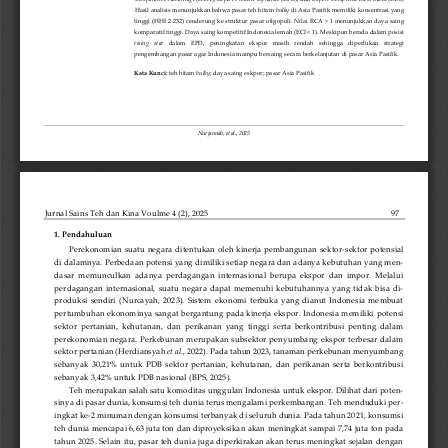
Hasil analisis menunjukkan bahwa pasar teh hitam 
bulky
di Asia Pasifik memiliki konsentrasi yang 
tinggi (HHI 2.232) cenderung ke struktur pasar oligopoli. Nilai RCA > 1 menunjukkan daya saing 
komparatif tinggi. Daya saing kompetitif Indonesia lemah (ECI <
1). Meskipun berada dalam posisi
rising   star
dalam   EPD,   peningkatan   ekspor   masih   rendah   sehingga   diperlukan   strategi 
pengembangan pasar agar Indonesia mampu bersaing secara berkelanjutan di pasar Asia Pasifik. 
Kata Kunci
: 
teh hitam 
bulky
; daya saing eskpor; pasar Asia Pasifik
Nurjannah
, et al., 20
25
Jurnal Sains Teh dan Kina Voulme 4 (2), 2025
97
1
Pendahuluan
. 
Perekonomian  suatu  negara  ditentukan  oleh  kinerja  pembangunan  sektor
-
sektor  potensial 
di dalamnya. Perbedaan potensi yang dimiliki setiap negara dan adanya kebutuhan yang men-
dasar  memunculkan  adanya  perdagangan  internasional  berupa  ekspor  dan  impor.  Melalu
i 
perdagangan  internasional,  suatu  negara  dapat  memenuhi  kebutuhannya  yang  tidak  bisa  di-
produksi  sendiri  (Nurcayah,  2023).  Sistem  ekonomi  terbuka  yang  dianut  Indonesia  membuat 
pertumbuhan ekonominya sangat bergantung pada kinerja ekspor. Indonesia memiliki
potensi 
sektor  pertanian,  kehutanan,  dan  perikanan  yang  tinggi  serta  berkontribusi  penting  dalam 
perekonomian  negara.  Perkebunan  merupakan  subsektor  penyumbang  ekspor  terbesar  dalam 
sektor pertanian (Herdiansyah 
et al
., 2022). Pada tahun 2023, tanaman perkebunan menyumbang 
sebanyak  30,21%  untuk  PDB  sektor  pertanian,  kehutanan,  dan  perikanan  serta  berkontribusi 
sebanyak 3,42% untuk PDB nasional (BPS, 2025). 
Teh merupakan salah satu komoditas unggulan Indonesia untuk ekspor. Dilihat dari poten-
sinya di pasar dunia, konsumsi teh dunia terus mengalami perkembangan. Teh menduduki per-
ingkat ke
-
2 minuman dengan konsumsi terbanyak di seluruh dunia. Pada tahun 2021, k
onsumsi 
teh dunia mencapai 6,63 juta ton dan diproyeksikan akan meningkat sampai 7,74 juta ton pada 
tahun 2025. Selain itu, pasar teh dunia juga diperkirakan akan terus meningkat sejalan dengan 