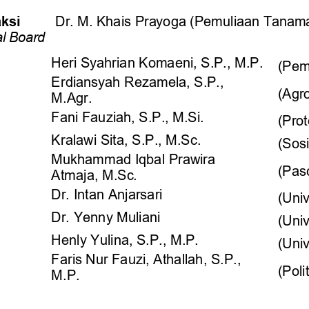
ksi
Dr. M.
Khais
Prayoga
(Pemuliaan
Tanam
al
Board
Heri Syahrian Komaeni, S.P., M.P. 
(Pem
Erdiansyah Rezamela, S.P., 
(Agr
M.Agr. 
Fani Fauziah, S.P., M.Si. 
(Pro
Kralawi Sita, S.P., M.Sc. 
(Sosi
Mukhammad Iqbal Prawira 
(Pas
Atmaja, M.Sc. 
Dr. Intan Anjarsari 
(Univ
Dr. Yenny Muliani 
(Univ
Henly Yulina, S.P., M.P. 
(Uni
Faris Nur Fauzi, Athallah
, S.P., 
(
Poli
M.P. 