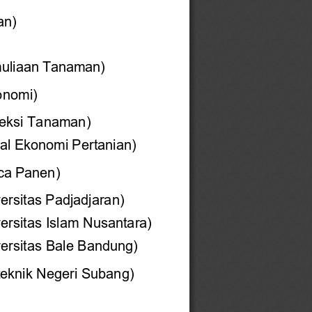
an)
uliaan
Tanaman)
onomi)
teksi Tanaman
)
al
Ekonomi
Pertanian)
ca
Panen)
ersitas
Padjadjaran)
ersitas Islam Nusantara)
versitas Bale Bandung)
teknik Negeri Subang
)