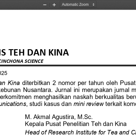
Zoom
Zoom
Out
In
NS
TEH
DAN
KINA
CINCHONA
SCIENCE
02
5
an  Kina 
diterbitkan  2  nomor  per  tahun  oleh  Pusat
ebunan  Nusantara.  Jurnal  ini merupakan  jurnal  ma
erkomitmen menghasilkan naskah berkualitas berup
unications
, studi kasus dan 
mini review 
terkait kom
M.
Akmal
Agustira,
M.Sc.
Kepala
Pusat
Penelitian
Teh
dan
Kina
Head
of
Research
Institute
for
Tea
and
C