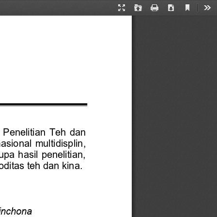
Current
Presentation
Open
Print
Download
Too
View
Mode
  Penelitian  Teh  dan 
sional  multidisplin, 
a hasil penelitian, 
oditas teh dan kina.
inchona