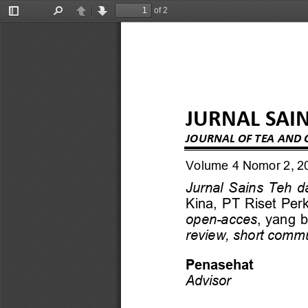
of 2
Toggle
Find
Previous
Next
Sidebar
JURNAL
SAI
JOURNAL
OF TEA AND
Volume
4
Nomor
2
,
2
Jurnal  Sains  Teh  d
Kina,  PT  Riset Perk
open
-
acces
, yang b
review, short comm
Penasehat
Advisor